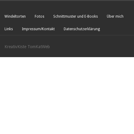
Windeltorten
Fotos
Schnittmuster und E-Books
Über mich
Links
Impressum/Kontakt
Datenschutzerklärung
KreativKiste TomKatWeb