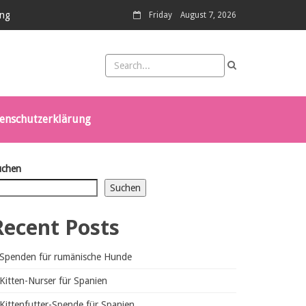
ung
Friday
August 7, 2026
enschutzerklärung
uchen
Suchen
Recent Posts
Spenden für rumänische Hunde
Kitten-Nurser für Spanien
Kittenfutter-Spende für Spanien