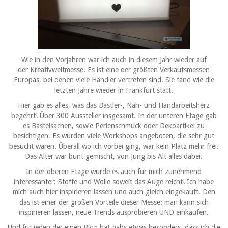
Wie in den Vorjahren war ich auch in diesem Jahr wieder auf
der Kreativweltmesse. Es ist eine der größten Verkaufsmessen
Europas, bei denen viele Händler vertreten sind. Sie fand wie die
letzten Jahre wieder in Frankfurt statt.
Hier gab es alles, was das Bastler-, Näh- und Handarbeitsherz
begehrt! Über 300 Aussteller insgesamt. In der unteren Etage gab
es Bastelsachen, sowie Perlenschmuck oder Dekoartikel zu
besichtigen. Es wurden viele Workshops angeboten, die sehr gut
besucht waren. Überall wo ich vorbei ging, war kein Platz mehr frei.
Das Alter war bunt gemischt, von Jung bis Alt alles dabei.
In der oberen Etage wurde es auch für mich zunehmend
interessanter: Stoffe und Wolle soweit das Auge reicht! Ich habe
mich auch hier inspirieren lassen und auch gleich eingekauft. Den
das ist einer der großen Vorteile dieser Messe: man kann sich
inspirieren lassen, neue Trends ausprobieren UND einkaufen.
Und für jeden der einen Blog hat gabs etwas besonders, dass ich die