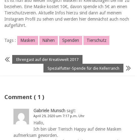
Es ist nun also wieder möglich Masken in Kleinauflagen bei mir zu
beziehen. Eine Maske kostet 10€, davon spende ich 5€ an einen
Tierschutzverein. Aktuelle Infos hierzu sind dann auf meinem
Instagram Profil zu sehen und werden hier demnächst auch noch
aufgeführt.
Tags :
Masken
Nähen
Spenden
Tierschutz
Ehrengast auf der Kreativwelt 2017
Spezialfutter-Spende für die Kellerranch
Comment ( 1 )
Gabriele Munsch
sagt:
April 29, 2020 um 7:17 p.m. Uhr
Hallo,
Ich bin über Tierisch Happy auf deine Masken
aufmerksam geworden.